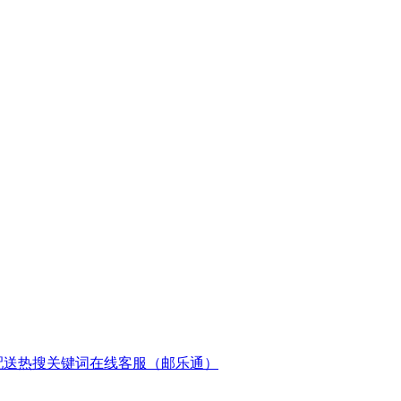
配送
热搜关键词
在线客服（邮乐通）