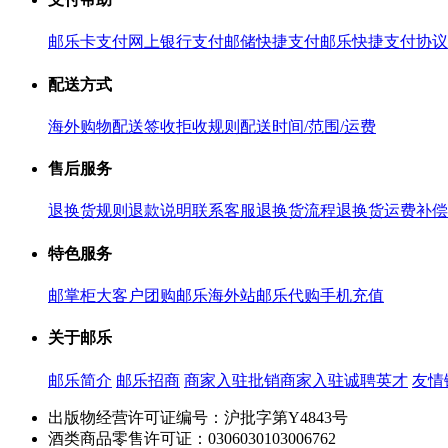
邮乐卡支付
网上银行支付
邮储快捷支付
邮乐快捷支付协议
配送方式
海外购物配送
签收拒收规则
配送时间/范围/运费
售后服务
退换货规则
退款说明
联系客服
退换货流程
退换货运费补偿
特色服务
邮掌柜
大客户团购
邮乐海外站
邮乐代购
手机充值
关于邮乐
邮乐简介
邮乐招商
商家入驻
批销商家入驻
诚聘英才
友情
出版物经营许可证编号：沪批字第Y4843号
酒类商品零售许可证：0306030103006762