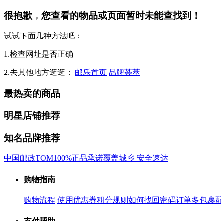
很抱歉，您查看的物品或页面暂时未能查找到！
试试下面几种方法吧：
1.检查网址是否正确
2.去其他地方逛逛：
邮乐首页
品牌荟萃
最热卖的商品
明星店铺推荐
知名品牌推荐
中国邮政
TOM
100%正品承诺
覆盖城乡 安全速达
购物指南
购物流程
使用优惠券
积分规则
如何找回密码
订单多包裹
支付帮助