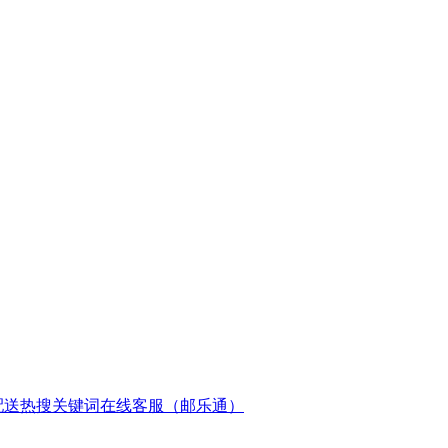
配送
热搜关键词
在线客服（邮乐通）