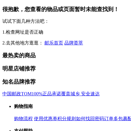
很抱歉，您查看的物品或页面暂时未能查找到！
试试下面几种方法吧：
1.检查网址是否正确
2.去其他地方逛逛：
邮乐首页
品牌荟萃
最热卖的商品
明星店铺推荐
知名品牌推荐
中国邮政
TOM
100%正品承诺
覆盖城乡 安全速达
购物指南
购物流程
使用优惠券
积分规则
如何找回密码
订单多包裹
支付帮助