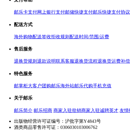
邮乐卡支付
网上银行支付
邮储快捷支付
邮乐快捷支付协议
配送方式
海外购物配送
签收拒收规则
配送时间/范围/运费
售后服务
退换货规则
退款说明
联系客服
退换货流程
退换货运费补偿
特色服务
邮掌柜
大客户团购
邮乐海外站
邮乐代购
手机充值
关于邮乐
邮乐简介
邮乐招商
商家入驻
批销商家入驻
诚聘英才
友情
出版物经营许可证编号：沪批字第Y4843号
酒类商品零售许可证：0306030103006762