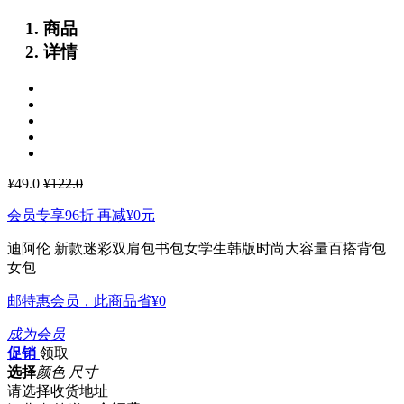
商品
详情
¥
49.0
¥122.0
会员专享96折 再减
¥0
元
迪阿伦 新款迷彩双肩包书包女学生韩版时尚大容量百搭背包
女包
邮特惠会员，此商品省
¥0
成为会员
促销
领取
选择
颜色 尺寸
请选择收货地址