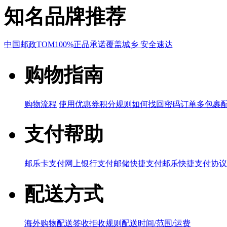
知名品牌推荐
中国邮政
TOM
100%正品承诺
覆盖城乡 安全速达
购物指南
购物流程
使用优惠券
积分规则
如何找回密码
订单多包裹
支付帮助
邮乐卡支付
网上银行支付
邮储快捷支付
邮乐快捷支付协议
配送方式
海外购物配送
签收拒收规则
配送时间/范围/运费