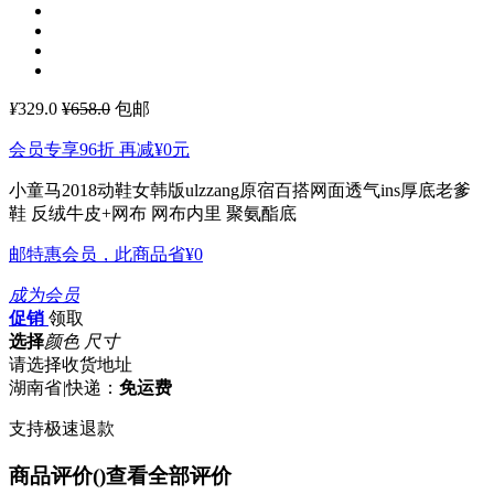
¥
329.0
¥658.0
包邮
会员专享96折 再减
¥0
元
小童马2018动鞋女韩版ulzzang原宿百搭网面透气ins厚底老爹
鞋
反绒牛皮+网布 网布内里 聚氨酯底
邮特惠会员，此商品省
¥0
成为会员
促销
领取
选择
颜色 尺寸
请选择收货地址
湖南省
|
快递：
免运费
支持极速退款
商品评价(
)
查看全部评价