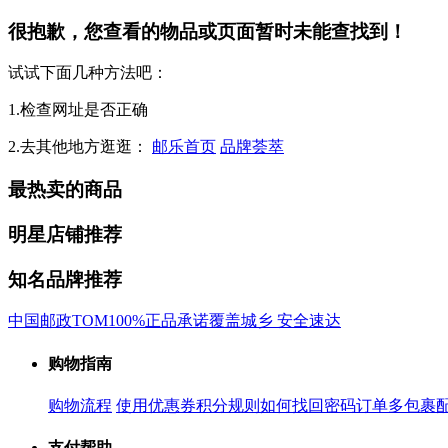
很抱歉，您查看的物品或页面暂时未能查找到！
试试下面几种方法吧：
1.检查网址是否正确
2.去其他地方逛逛：
邮乐首页
品牌荟萃
最热卖的商品
明星店铺推荐
知名品牌推荐
中国邮政
TOM
100%正品承诺
覆盖城乡 安全速达
购物指南
购物流程
使用优惠券
积分规则
如何找回密码
订单多包裹
支付帮助