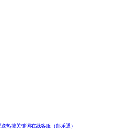
配送
热搜关键词
在线客服（邮乐通）