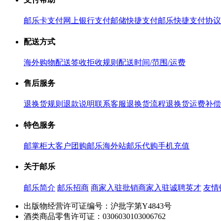
邮乐卡支付
网上银行支付
邮储快捷支付
邮乐快捷支付协议
配送方式
海外购物配送
签收拒收规则
配送时间/范围/运费
售后服务
退换货规则
退款说明
联系客服
退换货流程
退换货运费补偿
特色服务
邮掌柜
大客户团购
邮乐海外站
邮乐代购
手机充值
关于邮乐
邮乐简介
邮乐招商
商家入驻
批销商家入驻
诚聘英才
友情
出版物经营许可证编号：沪批字第Y4843号
酒类商品零售许可证：0306030103006762