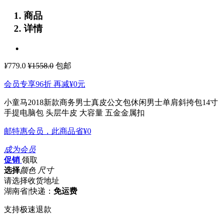
商品
详情
¥
779.0
¥1558.0
包邮
会员专享96折 再减
¥0
元
小童马2018新款商务男士真皮公文包休闲男士单肩斜挎包14寸
手提电脑包
头层牛皮 大容量 五金金属扣
邮特惠会员，此商品省
¥0
成为会员
促销
领取
选择
颜色 尺寸
请选择收货地址
湖南省
|
快递：
免运费
支持极速退款