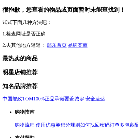
很抱歉，您查看的物品或页面暂时未能查找到！
试试下面几种方法吧：
1.检查网址是否正确
2.去其他地方逛逛：
邮乐首页
品牌荟萃
最热卖的商品
明星店铺推荐
知名品牌推荐
中国邮政
TOM
100%正品承诺
覆盖城乡 安全速达
购物指南
购物流程
使用优惠券
积分规则
如何找回密码
订单多包裹
支付帮助