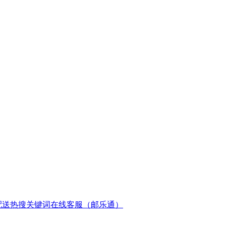
配送
热搜关键词
在线客服（邮乐通）