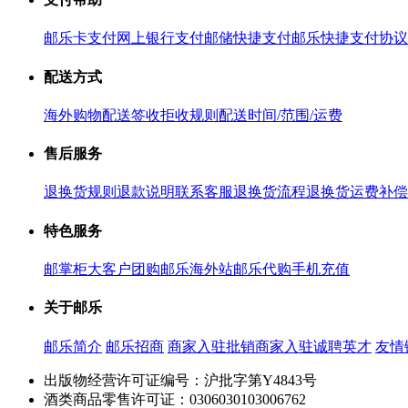
邮乐卡支付
网上银行支付
邮储快捷支付
邮乐快捷支付协议
配送方式
海外购物配送
签收拒收规则
配送时间/范围/运费
售后服务
退换货规则
退款说明
联系客服
退换货流程
退换货运费补偿
特色服务
邮掌柜
大客户团购
邮乐海外站
邮乐代购
手机充值
关于邮乐
邮乐简介
邮乐招商
商家入驻
批销商家入驻
诚聘英才
友情
出版物经营许可证编号：沪批字第Y4843号
酒类商品零售许可证：0306030103006762