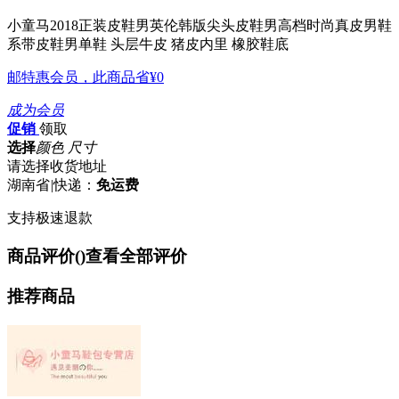
小童马2018正装皮鞋男英伦韩版尖头皮鞋男高档时尚真皮男鞋
系带皮鞋男单鞋
头层牛皮 猪皮内里 橡胶鞋底
邮特惠会员，此商品省
¥0
成为会员
促销
领取
选择
颜色 尺寸
请选择收货地址
湖南省
|
快递：
免运费
支持极速退款
商品评价(
)
查看全部评价
推荐商品