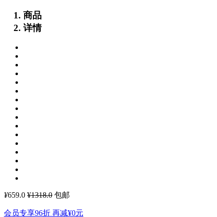
商品
详情
¥
659.0
¥1318.0
包邮
会员专享96折 再减
¥0
元