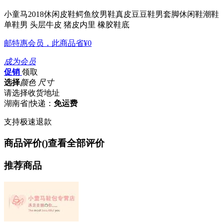
小童马2018休闲皮鞋鳄鱼纹男鞋真皮豆豆鞋男套脚休闲鞋潮鞋
单鞋男
头层牛皮 猪皮内里 橡胶鞋底
邮特惠会员，此商品省
¥0
成为会员
促销
领取
选择
颜色 尺寸
请选择收货地址
湖南省
|
快递：
免运费
支持极速退款
商品评价(
)
查看全部评价
推荐商品