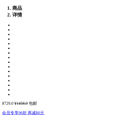
商品
详情
¥
729.0
¥1458.0
包邮
会员专享96折 再减
¥0
元