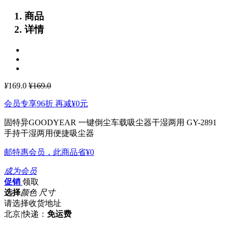
商品
详情
¥
169.0
¥169.0
会员专享96折 再减
¥0
元
固特异GOODYEAR 一键倒尘车载吸尘器干湿两用 GY-2891
手持干湿两用便捷吸尘器
邮特惠会员，此商品省
¥0
成为会员
促销
领取
选择
颜色 尺寸
请选择收货地址
北京
|
快递：
免运费