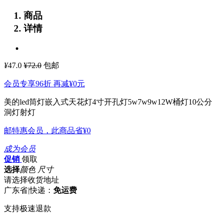
商品
详情
¥
47.0
¥72.0
包邮
会员专享96折 再减
¥0
元
美的led筒灯嵌入式天花灯4寸开孔灯5w7w9w12W桶灯10公分
洞灯射灯
邮特惠会员，此商品省
¥0
成为会员
促销
领取
选择
颜色 尺寸
请选择收货地址
广东省
|
快递：
免运费
支持极速退款