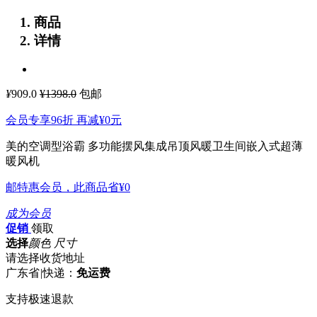
商品
详情
¥
909.0
¥1398.0
包邮
会员专享96折 再减
¥0
元
美的空调型浴霸 多功能摆风集成吊顶风暖卫生间嵌入式超薄
暖风机
邮特惠会员，此商品省
¥0
成为会员
促销
领取
选择
颜色 尺寸
请选择收货地址
广东省
|
快递：
免运费
支持极速退款