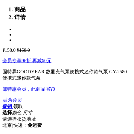
商品
详情
¥
158.0
¥158.0
会员专享96折 再减
¥0
元
固特异GOODYEAR 数显充气泵便携式迷你款气泵 GY-2580
便携式迷你款气泵
邮特惠会员，此商品省
¥0
成为会员
促销
领取
选择
颜色 尺寸
请选择收货地址
北京
|
快递：
免运费