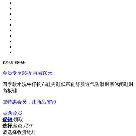
¥
29.9
¥89.0
会员专享96折 再减
¥0
元
四季款水洗牛仔帆布鞋男鞋低帮鞋舒服透气防滑耐磨休闲鞋时
尚板鞋
邮特惠会员，此商品省
¥0
成为会员
促销
领取
选择
颜色 尺寸
请选择收货地址