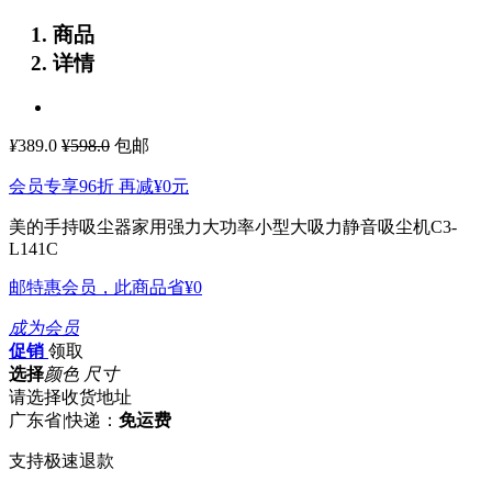
商品
详情
¥
389.0
¥598.0
包邮
会员专享96折 再减
¥0
元
美的手持吸尘器家用强力大功率小型大吸力静音吸尘机C3-
L141C
邮特惠会员，此商品省
¥0
成为会员
促销
领取
选择
颜色 尺寸
请选择收货地址
广东省
|
快递：
免运费
支持极速退款