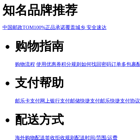
知名品牌推荐
中国邮政
TOM
100%正品承诺
覆盖城乡 安全速达
购物指南
购物流程
使用优惠券
积分规则
如何找回密码
订单多包裹
支付帮助
邮乐卡支付
网上银行支付
邮储快捷支付
邮乐快捷支付协议
配送方式
海外购物配送
签收拒收规则
配送时间/范围/运费