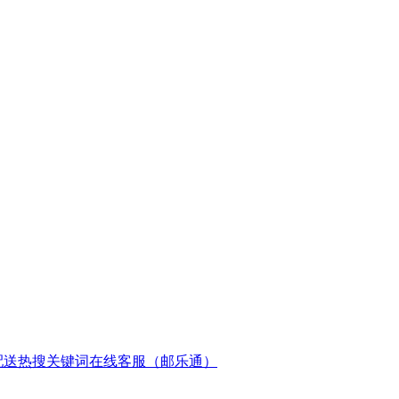
配送
热搜关键词
在线客服（邮乐通）