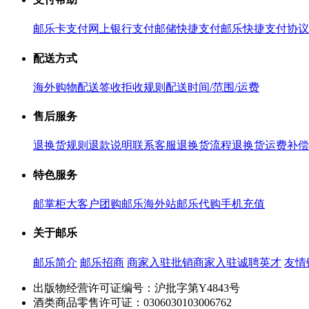
邮乐卡支付
网上银行支付
邮储快捷支付
邮乐快捷支付协议
配送方式
海外购物配送
签收拒收规则
配送时间/范围/运费
售后服务
退换货规则
退款说明
联系客服
退换货流程
退换货运费补偿
特色服务
邮掌柜
大客户团购
邮乐海外站
邮乐代购
手机充值
关于邮乐
邮乐简介
邮乐招商
商家入驻
批销商家入驻
诚聘英才
友情
出版物经营许可证编号：沪批字第Y4843号
酒类商品零售许可证：0306030103006762