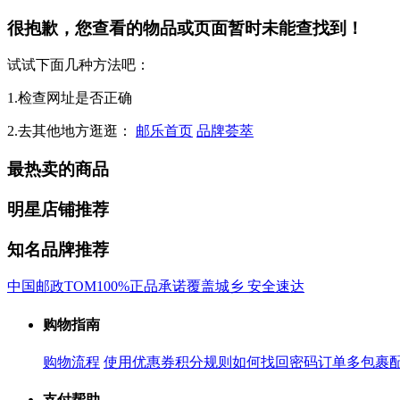
很抱歉，您查看的物品或页面暂时未能查找到！
试试下面几种方法吧：
1.检查网址是否正确
2.去其他地方逛逛：
邮乐首页
品牌荟萃
最热卖的商品
明星店铺推荐
知名品牌推荐
中国邮政
TOM
100%正品承诺
覆盖城乡 安全速达
购物指南
购物流程
使用优惠券
积分规则
如何找回密码
订单多包裹
支付帮助