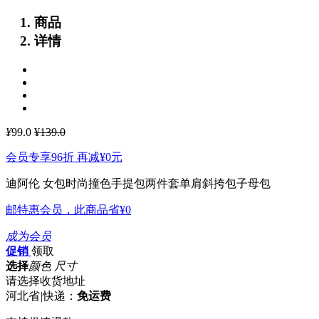
商品
详情
¥
99.0
¥139.0
会员专享96折 再减
¥0
元
迪阿伦 女包时尚撞色手提包两件套单肩斜挎包子母包
邮特惠会员，此商品省
¥0
成为会员
促销
领取
选择
颜色 尺寸
请选择收货地址
河北省
|
快递：
免运费