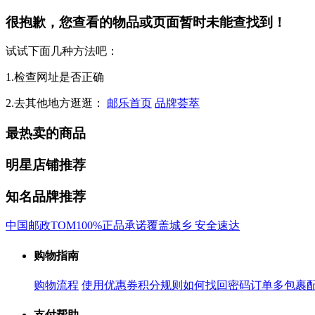
很抱歉，您查看的物品或页面暂时未能查找到！
试试下面几种方法吧：
1.检查网址是否正确
2.去其他地方逛逛：
邮乐首页
品牌荟萃
最热卖的商品
明星店铺推荐
知名品牌推荐
中国邮政
TOM
100%正品承诺
覆盖城乡 安全速达
购物指南
购物流程
使用优惠券
积分规则
如何找回密码
订单多包裹
支付帮助