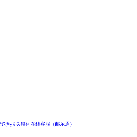
配送
热搜关键词
在线客服（邮乐通）