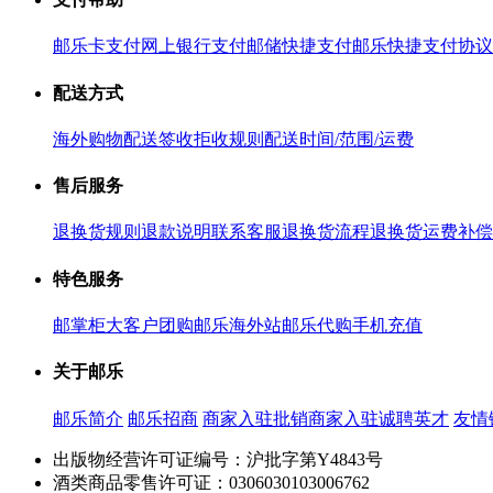
邮乐卡支付
网上银行支付
邮储快捷支付
邮乐快捷支付协议
配送方式
海外购物配送
签收拒收规则
配送时间/范围/运费
售后服务
退换货规则
退款说明
联系客服
退换货流程
退换货运费补偿
特色服务
邮掌柜
大客户团购
邮乐海外站
邮乐代购
手机充值
关于邮乐
邮乐简介
邮乐招商
商家入驻
批销商家入驻
诚聘英才
友情
出版物经营许可证编号：沪批字第Y4843号
酒类商品零售许可证：0306030103006762