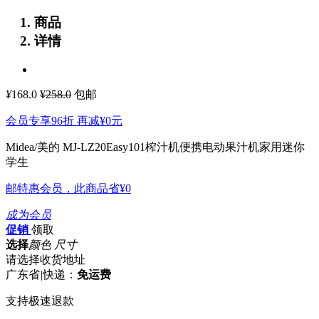
商品
详情
¥
168.0
¥258.0
包邮
会员专享96折 再减
¥0
元
Midea/美的 MJ-LZ20Easy101榨汁机便携电动果汁机家用迷你
学生
邮特惠会员，此商品省
¥0
成为会员
促销
领取
选择
颜色 尺寸
请选择收货地址
广东省
|
快递：
免运费
支持极速退款