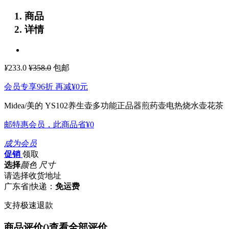
商品
详情
¥
233.0
¥358.0
包邮
会员专享96折 再减
¥0
元
Midea/美的 YS102养生壶多功能正品器煎药壶电热烧水壶花茶
邮特惠会员，此商品省
¥0
成为会员
促销
领取
选择
颜色 尺寸
请选择收货地址
广东省
|
快递：
免运费
支持极速退款
商品评价(
)
查看全部评价