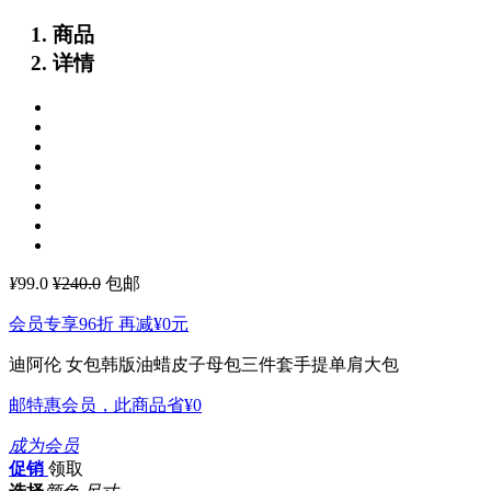
商品
详情
¥
99.0
¥240.0
包邮
会员专享96折 再减
¥0
元
迪阿伦 女包韩版油蜡皮子母包三件套手提单肩大包
邮特惠会员，此商品省
¥0
成为会员
促销
领取