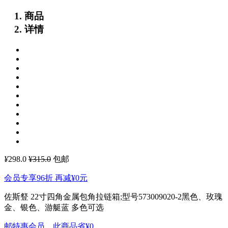
商品
详情
¥
298.0
¥315.0
包邮
会员专享96折 再减
¥0
元
佐斯豋 22寸四角金属包角拉链箱;型号573009020-2黑色、玫瑰
金、银色、游艇蓝 多色可选
邮特惠会员，此商品省
¥0