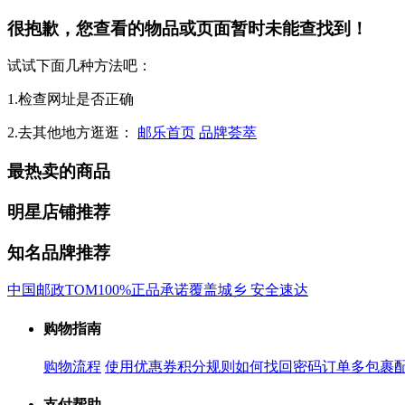
很抱歉，您查看的物品或页面暂时未能查找到！
试试下面几种方法吧：
1.检查网址是否正确
2.去其他地方逛逛：
邮乐首页
品牌荟萃
最热卖的商品
明星店铺推荐
知名品牌推荐
中国邮政
TOM
100%正品承诺
覆盖城乡 安全速达
购物指南
购物流程
使用优惠券
积分规则
如何找回密码
订单多包裹
支付帮助