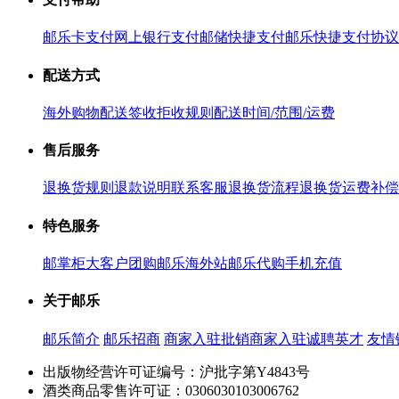
邮乐卡支付
网上银行支付
邮储快捷支付
邮乐快捷支付协议
配送方式
海外购物配送
签收拒收规则
配送时间/范围/运费
售后服务
退换货规则
退款说明
联系客服
退换货流程
退换货运费补偿
特色服务
邮掌柜
大客户团购
邮乐海外站
邮乐代购
手机充值
关于邮乐
邮乐简介
邮乐招商
商家入驻
批销商家入驻
诚聘英才
友情
出版物经营许可证编号：沪批字第Y4843号
酒类商品零售许可证：0306030103006762