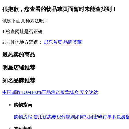
很抱歉，您查看的物品或页面暂时未能查找到！
试试下面几种方法吧：
1.检查网址是否正确
2.去其他地方逛逛：
邮乐首页
品牌荟萃
最热卖的商品
明星店铺推荐
知名品牌推荐
中国邮政
TOM
100%正品承诺
覆盖城乡 安全速达
购物指南
购物流程
使用优惠券
积分规则
如何找回密码
订单多包裹
支付帮助