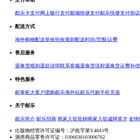
邮乐卡支付
网上银行支付
邮储快捷支付
邮乐快捷支付协议
配送方式
海外购物配送
签收拒收规则
配送时间/范围/运费
售后服务
退换货规则
退款说明
联系客服
退换货流程
退换货运费补偿
特色服务
邮掌柜
大客户团购
邮乐海外站
邮乐代购
手机充值
关于邮乐
邮乐简介
邮乐招商
商家入驻
批销商家入驻
诚聘英才
友情
出版物经营许可证编号：沪批字第Y4843号
酒类商品零售许可证：0306030103006762