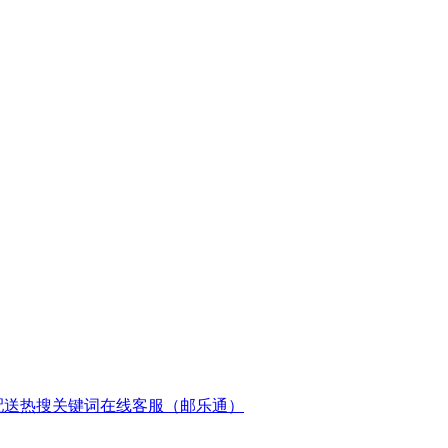
配送
热搜关键词
在线客服（邮乐通）