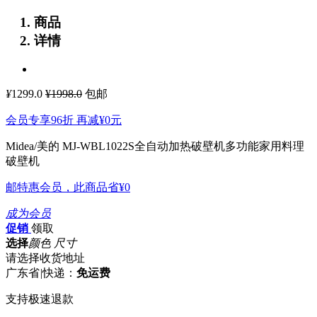
商品
详情
¥
1299.0
¥1998.0
包邮
会员专享96折 再减
¥0
元
Midea/美的 MJ-WBL1022S全自动加热破壁机多功能家用料理
破壁机
邮特惠会员，此商品省
¥0
成为会员
促销
领取
选择
颜色 尺寸
请选择收货地址
广东省
|
快递：
免运费
支持极速退款