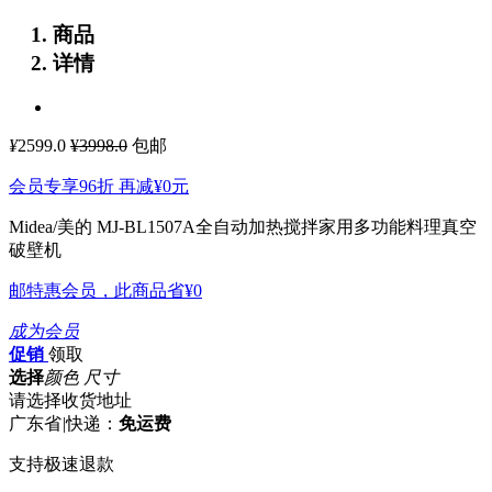
商品
详情
¥
2599.0
¥3998.0
包邮
会员专享96折 再减
¥0
元
Midea/美的 MJ-BL1507A全自动加热搅拌家用多功能料理真空
破壁机
邮特惠会员，此商品省
¥0
成为会员
促销
领取
选择
颜色 尺寸
请选择收货地址
广东省
|
快递：
免运费
支持极速退款