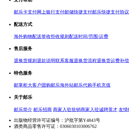
邮乐卡支付
网上银行支付
邮储快捷支付
邮乐快捷支付协议
配送方式
海外购物配送
签收拒收规则
配送时间/范围/运费
售后服务
退换货规则
退款说明
联系客服
退换货流程
退换货运费补偿
特色服务
邮掌柜
大客户团购
邮乐海外站
邮乐代购
手机充值
关于邮乐
邮乐简介
邮乐招商
商家入驻
批销商家入驻
诚聘英才
友情
出版物经营许可证编号：沪批字第Y4843号
酒类商品零售许可证：0306030103006762