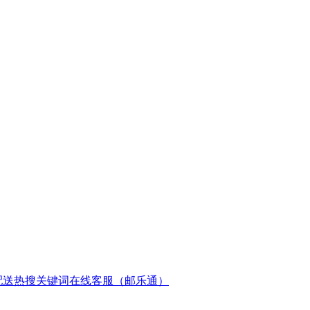
配送
热搜关键词
在线客服（邮乐通）