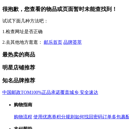
很抱歉，您查看的物品或页面暂时未能查找到！
试试下面几种方法吧：
1.检查网址是否正确
2.去其他地方逛逛：
邮乐首页
品牌荟萃
最热卖的商品
明星店铺推荐
知名品牌推荐
中国邮政
TOM
100%正品承诺
覆盖城乡 安全速达
购物指南
购物流程
使用优惠券
积分规则
如何找回密码
订单多包裹
支付帮助