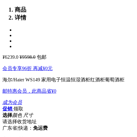
商品
详情
¥
6239.0
¥9598.0
包邮
会员专享96折 再减
¥0
元
海尔/Haier WS149 家用电子恒温恒湿酒柜红酒柜葡萄酒柜
邮特惠会员，此商品省
¥0
成为会员
促销
领取
选择
颜色 尺寸
请选择收货地址
广东省
|
快递：
免运费