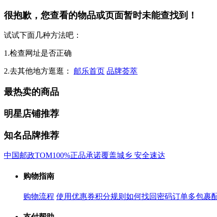
很抱歉，您查看的物品或页面暂时未能查找到！
试试下面几种方法吧：
1.检查网址是否正确
2.去其他地方逛逛：
邮乐首页
品牌荟萃
最热卖的商品
明星店铺推荐
知名品牌推荐
中国邮政
TOM
100%正品承诺
覆盖城乡 安全速达
购物指南
购物流程
使用优惠券
积分规则
如何找回密码
订单多包裹
支付帮助