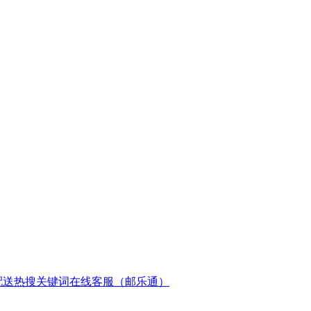
配送
热搜关键词
在线客服（邮乐通）