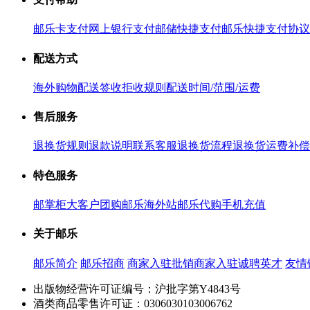
邮乐卡支付
网上银行支付
邮储快捷支付
邮乐快捷支付协议
配送方式
海外购物配送
签收拒收规则
配送时间/范围/运费
售后服务
退换货规则
退款说明
联系客服
退换货流程
退换货运费补偿
特色服务
邮掌柜
大客户团购
邮乐海外站
邮乐代购
手机充值
关于邮乐
邮乐简介
邮乐招商
商家入驻
批销商家入驻
诚聘英才
友情
出版物经营许可证编号：沪批字第Y4843号
酒类商品零售许可证：0306030103006762