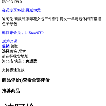
¥
89.0
¥139.0
会员专享96折 再减
¥0
元
迪阿伦 新款韩版印花女包三件套手提女士单肩包休闲百搭撞
色子母包
邮特惠会员，此商品省
¥0
成为会员
促销
领取
选择
颜色 尺寸
请选择收货地址
河北省
|
快递：
免运费
支持极速退款
商品评价(
)
查看全部评价
推荐商品