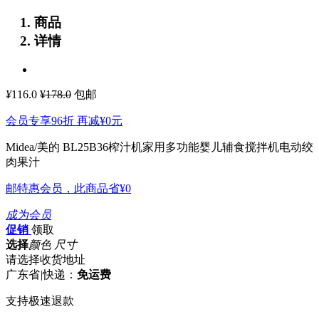
商品
详情
¥
116.0
¥178.0
包邮
会员专享96折 再减
¥0
元
Midea/美的 BL25B36榨汁机家用多功能婴儿辅食搅拌机电动绞
肉果汁
邮特惠会员，此商品省
¥0
成为会员
促销
领取
选择
颜色 尺寸
请选择收货地址
广东省
|
快递：
免运费
支持极速退款