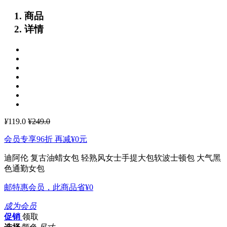
商品
详情
¥
119.0
¥249.0
会员专享96折 再减
¥0
元
迪阿伦 复古油蜡女包 轻熟风女士手提大包软波士顿包 大气黑
色通勤女包
邮特惠会员，此商品省
¥0
成为会员
促销
领取