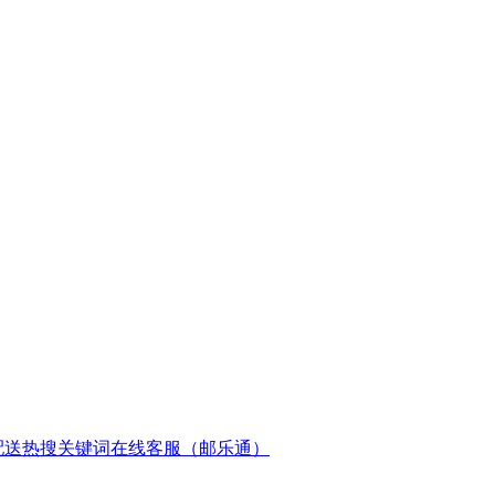
配送
热搜关键词
在线客服（邮乐通）