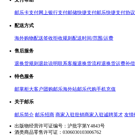
邮乐卡支付
网上银行支付
邮储快捷支付
邮乐快捷支付协议
配送方式
海外购物配送
签收拒收规则
配送时间/范围/运费
售后服务
退换货规则
退款说明
联系客服
退换货流程
退换货运费补偿
特色服务
邮掌柜
大客户团购
邮乐海外站
邮乐代购
手机充值
关于邮乐
邮乐简介
邮乐招商
商家入驻
批销商家入驻
诚聘英才
友情
出版物经营许可证编号：沪批字第Y4843号
酒类商品零售许可证：0306030103006762