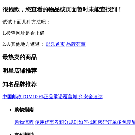
很抱歉，您查看的物品或页面暂时未能查找到！
试试下面几种方法吧：
1.检查网址是否正确
2.去其他地方逛逛：
邮乐首页
品牌荟萃
最热卖的商品
明星店铺推荐
知名品牌推荐
中国邮政
TOM
100%正品承诺
覆盖城乡 安全速达
购物指南
购物流程
使用优惠券
积分规则
如何找回密码
订单多包裹
支付帮助