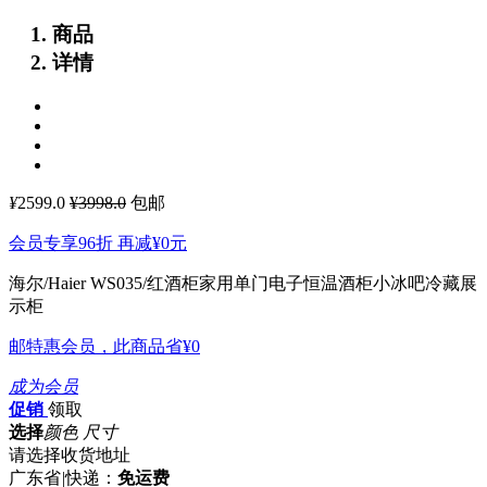
商品
详情
¥
2599.0
¥3998.0
包邮
会员专享96折 再减
¥0
元
海尔/Haier WS035/红酒柜家用单门电子恒温酒柜小冰吧冷藏展
示柜
邮特惠会员，此商品省
¥0
成为会员
促销
领取
选择
颜色 尺寸
请选择收货地址
广东省
|
快递：
免运费