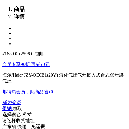
商品
详情
¥
1689.0
¥2598.0
包邮
会员专享96折 再减
¥0
元
海尔/Haier JZY-QE6B1(20Y) 液化气燃气灶嵌入式台式双灶煤
气灶
邮特惠会员，此商品省
¥0
成为会员
促销
领取
选择
颜色 尺寸
请选择收货地址
广东省
|
快递：
免运费