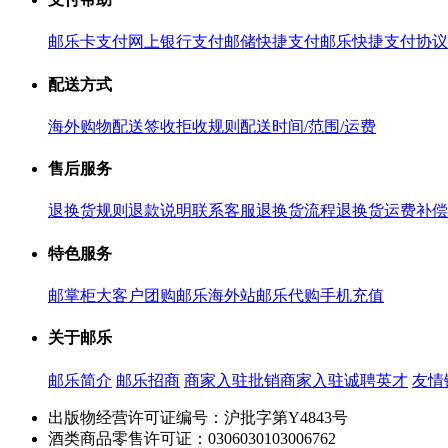
邮乐卡支付
网上银行支付
邮储快捷支付
邮乐快捷支付协议
配送方式
海外购物配送
签收拒收规则
配送时间/范围/运费
售后服务
退换货规则
退款说明
联系客服
退换货流程
退换货运费补偿
特色服务
邮掌柜
大客户团购
邮乐海外站
邮乐代购
手机充值
关于邮乐
邮乐简介
邮乐招商
商家入驻
批销商家入驻
诚聘英才
友情
出版物经营许可证编号：沪批字第Y4843号
酒类商品零售许可证：0306030103006762