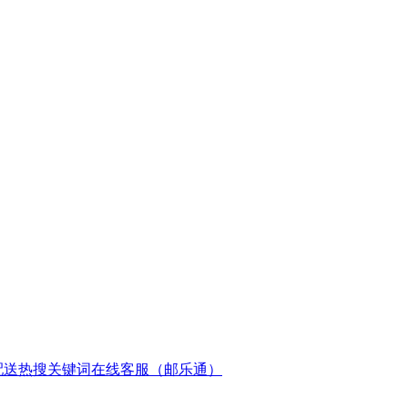
配送
热搜关键词
在线客服（邮乐通）