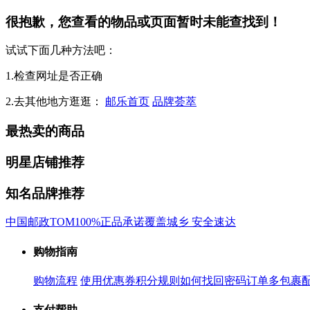
很抱歉，您查看的物品或页面暂时未能查找到！
试试下面几种方法吧：
1.检查网址是否正确
2.去其他地方逛逛：
邮乐首页
品牌荟萃
最热卖的商品
明星店铺推荐
知名品牌推荐
中国邮政
TOM
100%正品承诺
覆盖城乡 安全速达
购物指南
购物流程
使用优惠券
积分规则
如何找回密码
订单多包裹
支付帮助