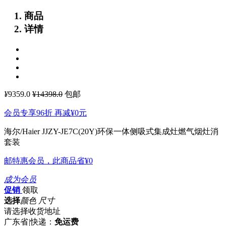
商品
详情
¥
9359.0
¥14398.0
包邮
会员专享96折 再减
¥0
元
海尔/Haier JJZY-JE7C(20Y)环保一体侧吸式集成灶燃气烟灶消
套装
邮特惠会员，此商品省
¥0
成为会员
促销
领取
选择
颜色 尺寸
请选择收货地址
广东省
|
快递：
免运费