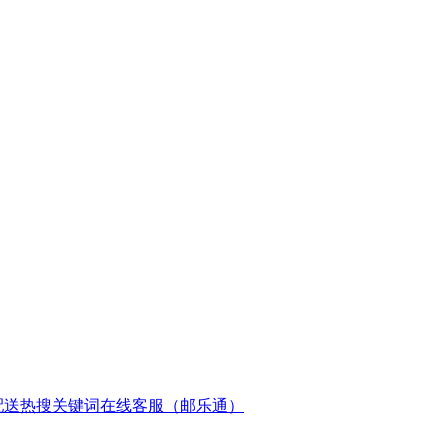
配送
热搜关键词
在线客服（邮乐通）