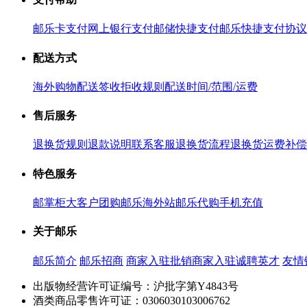
邮乐卡支付
网上银行支付
邮储快捷支付
邮乐快捷支付协议
配送方式
海外购物配送
签收拒收规则
配送时间/范围/运费
售后服务
退换货规则
退款说明
联系客服
退换货流程
退换货运费补偿
特色服务
邮掌柜
大客户团购
邮乐海外站
邮乐代购
手机充值
关于邮乐
邮乐简介
邮乐招商
商家入驻
批销商家入驻
诚聘英才
友情
出版物经营许可证编号：沪批字第Y4843号
酒类商品零售许可证：0306030103006762