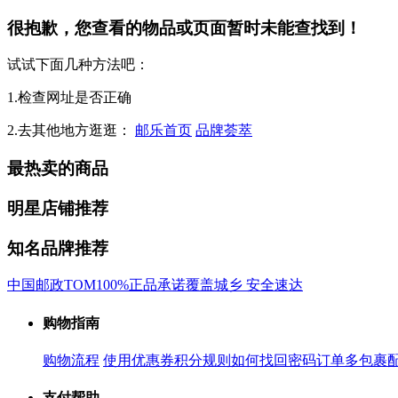
很抱歉，您查看的物品或页面暂时未能查找到！
试试下面几种方法吧：
1.检查网址是否正确
2.去其他地方逛逛：
邮乐首页
品牌荟萃
最热卖的商品
明星店铺推荐
知名品牌推荐
中国邮政
TOM
100%正品承诺
覆盖城乡 安全速达
购物指南
购物流程
使用优惠券
积分规则
如何找回密码
订单多包裹
支付帮助