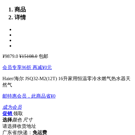
商品
详情
¥
9879.0
¥15108.0
包邮
会员专享96折 再减
¥0
元
Haier/海尔 JSQ32-M2(12T) 16升家用恒温零冷水燃气热水器天
然气
邮特惠会员，此商品省
¥0
成为会员
促销
领取
选择
颜色 尺寸
请选择收货地址
广东省
|
快递：
免运费