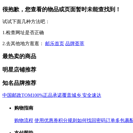
很抱歉，您查看的物品或页面暂时未能查找到！
试试下面几种方法吧：
1.检查网址是否正确
2.去其他地方逛逛：
邮乐首页
品牌荟萃
最热卖的商品
明星店铺推荐
知名品牌推荐
中国邮政
TOM
100%正品承诺
覆盖城乡 安全速达
购物指南
购物流程
使用优惠券
积分规则
如何找回密码
订单多包裹
支付帮助