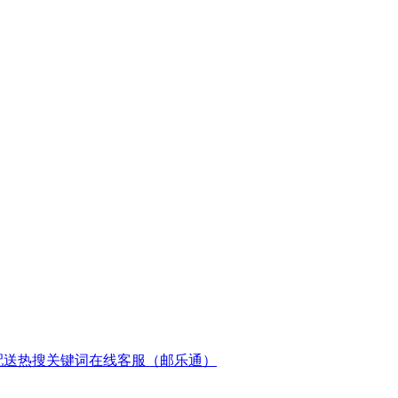
配送
热搜关键词
在线客服（邮乐通）