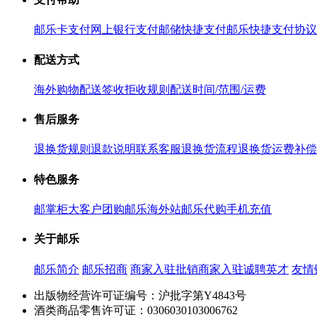
邮乐卡支付
网上银行支付
邮储快捷支付
邮乐快捷支付协议
配送方式
海外购物配送
签收拒收规则
配送时间/范围/运费
售后服务
退换货规则
退款说明
联系客服
退换货流程
退换货运费补偿
特色服务
邮掌柜
大客户团购
邮乐海外站
邮乐代购
手机充值
关于邮乐
邮乐简介
邮乐招商
商家入驻
批销商家入驻
诚聘英才
友情
出版物经营许可证编号：沪批字第Y4843号
酒类商品零售许可证：0306030103006762