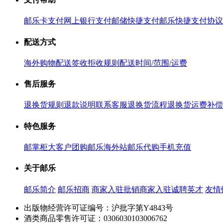
邮乐卡支付
网上银行支付
邮储快捷支付
邮乐快捷支付协议
配送方式
海外购物配送
签收拒收规则
配送时间/范围/运费
售后服务
退换货规则
退款说明
联系客服
退换货流程
退换货运费补偿
特色服务
邮掌柜
大客户团购
邮乐海外站
邮乐代购
手机充值
关于邮乐
邮乐简介
邮乐招商
商家入驻
批销商家入驻
诚聘英才
友情
出版物经营许可证编号：沪批字第Y4843号
酒类商品零售许可证：0306030103006762