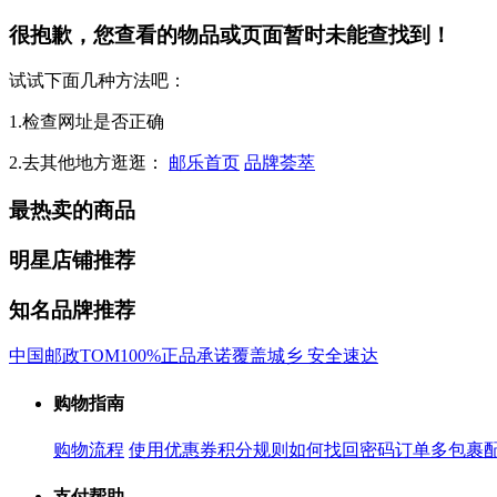
很抱歉，您查看的物品或页面暂时未能查找到！
试试下面几种方法吧：
1.检查网址是否正确
2.去其他地方逛逛：
邮乐首页
品牌荟萃
最热卖的商品
明星店铺推荐
知名品牌推荐
中国邮政
TOM
100%正品承诺
覆盖城乡 安全速达
购物指南
购物流程
使用优惠券
积分规则
如何找回密码
订单多包裹
支付帮助