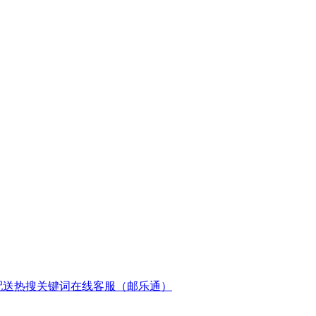
配送
热搜关键词
在线客服（邮乐通）