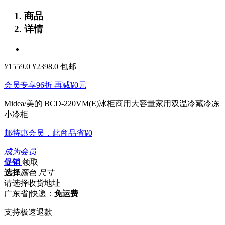
商品
详情
¥
1559.0
¥2398.0
包邮
会员专享96折 再减
¥0
元
Midea/美的 BCD-220VM(E)冰柜商用大容量家用双温冷藏冷冻
小冷柜
邮特惠会员，此商品省
¥0
成为会员
促销
领取
选择
颜色 尺寸
请选择收货地址
广东省
|
快递：
免运费
支持极速退款