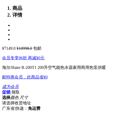
商品
详情
¥
7149.0
¥10998.0
包邮
会员专享96折 再减
¥0
元
海尔/Haier R-200T1 200升空气能热水器家用商用热泵供暖
邮特惠会员，此商品省
¥0
成为会员
促销
领取
选择
颜色 尺寸
请选择收货地址
广东省
|
快递：
免运费