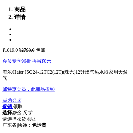
商品
详情
¥
1819.0
¥2798.0
包邮
会员专享96折 再减
¥0
元
海尔/Haier JSQ24-12TC2(12T)(珠光)12升燃气热水器家用天然
气
邮特惠会员，此商品省
¥0
成为会员
促销
领取
选择
颜色 尺寸
请选择收货地址
广东省
|
快递：
免运费