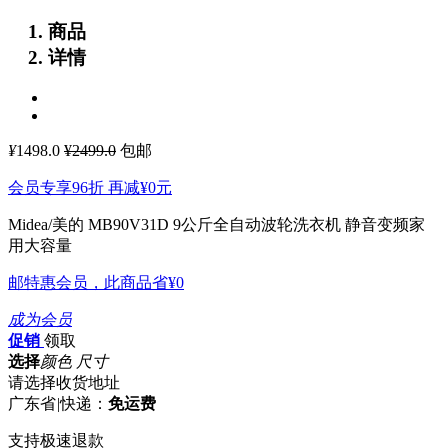
商品
详情
¥
1498.0
¥2499.0
包邮
会员专享96折 再减
¥0
元
Midea/美的 MB90V31D 9公斤全自动波轮洗衣机 静音变频家
用大容量
邮特惠会员，此商品省
¥0
成为会员
促销
领取
选择
颜色 尺寸
请选择收货地址
广东省
|
快递：
免运费
支持极速退款