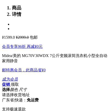
商品
详情
¥
1599.0
¥2999.0
包邮
会员专享96折 再减
¥0
元
Midea/美的 MG70V30WDX 7公斤变频滚筒洗衣机小型全自动
家用静音
邮特惠会员，此商品省
¥0
成为会员
促销
领取
选择
颜色 尺寸
请选择收货地址
广东省
|
快递：
免运费
支持极速退款