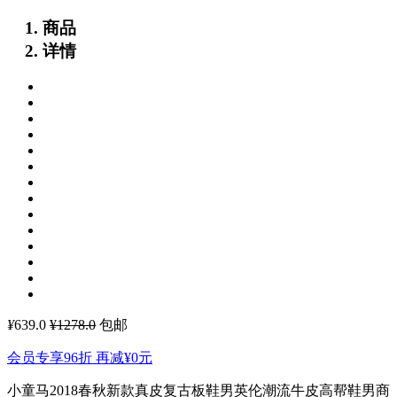
商品
详情
¥
639.0
¥1278.0
包邮
会员专享96折 再减
¥0
元
小童马2018春秋新款真皮复古板鞋男英伦潮流牛皮高帮鞋男商