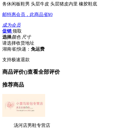
务休闲板鞋男
头层牛皮 头层猪皮内里 橡胶鞋底
邮特惠会员，此商品省
¥0
成为会员
促销
领取
选择
颜色 尺寸
请选择收货地址
湖南省
|
快递：
免运费
支持极速退款
商品评价(
)
查看全部评价
推荐商品
汤河店男鞋专营店