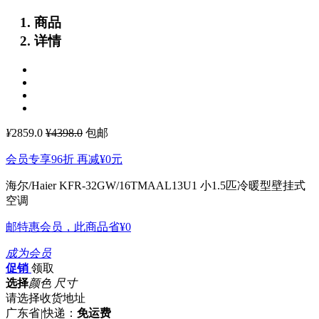
商品
详情
¥
2859.0
¥4398.0
包邮
会员专享96折 再减
¥0
元
海尔/Haier KFR-32GW/16TMAAL13U1 小1.5匹冷暖型壁挂式
空调
邮特惠会员，此商品省
¥0
成为会员
促销
领取
选择
颜色 尺寸
请选择收货地址
广东省
|
快递：
免运费